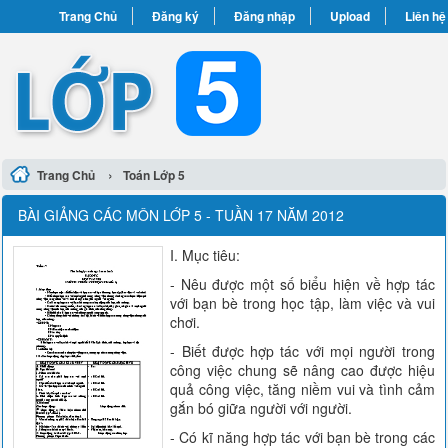
Trang Chủ
Đăng ký
Đăng nhập
Upload
Liên hệ
›
Trang Chủ
Toán Lớp 5
BÀI GIẢNG CÁC MÔN LỚP 5 - TUẦN 17 NĂM 2012
I. Mục tiêu:
- Nêu được một số biểu hiện về hợp tác
với bạn bè trong học tập, làm việc và vui
chơi.
- Biết được hợp tác với mọi người trong
công việc chung sẽ nâng cao được hiệu
quả công việc, tăng niềm vui và tình cảm
gắn bó giữa người với người.
- Có kĩ năng hợp tác với bạn bè trong các