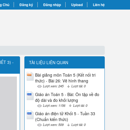
g Chủ
Đăng ký
Đăng nhập
Upload
Liên hệ
ẾT 3) -
TÀI LIỆU LIÊN QUAN
Bài giảng môn Toán 5 (Kết nối tri
thức) - Bài 26: Vẽ hình thang
Lượt xem: 245
Lượt tải: 0
Giáo án Toán 5 - Bài: Ôn tập về đo
độ dài và đo khối lượng
Lượt xem: 1156
Lượt tải: 0
Giáo án điện tử Khối 5 - Tuần 33
(Chuẩn kiến thức)
Lượt xem: 509
Lượt tải: 0