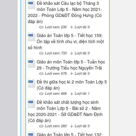
Đề khảo sát Câu lạc bộ Tháng 3
môn Toán Lớp 5 - Năm học 2021-
2022 - Phòng GD&ĐT Đông Hưng (Có
đáp án)
Lượt xem: 230
Lượt tải: 0
Giáo án Toán lớp 5 - Tiết học 159:
Ôn tập về tính chu vi, diện tích một
số hình
Lượt xem: 733
Lượt tải: 0
Giáo án môn Toán lớp 5 - Tuần học
29 - Trường Tiểu học Nguyễn Trãi
Lượt xem: 678
Lượt tải: 0
Đề thi giữa học kì 2 môn Toán Lớp 5
(Có đáp án)
Lượt xem: 668
Lượt tải: 1
Đề khảo sát chất lượng học sinh
môn Toán Lớp 5 - Bài số 2 - Năm
học 2020-2021 - Sở GD&ĐT Nam Định
(Có đáp án)
Lượt xem: 283
Lượt tải: 0
Giáo án Toán lớp 5 - Tiết học 132: