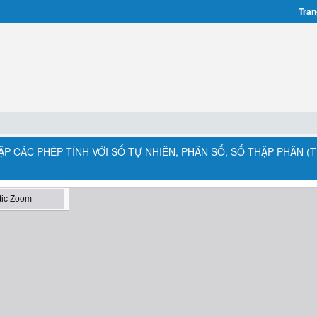
Tran
TẬP CÁC PHÉP TÍNH VỚI SỐ TỰ NHIÊN, PHÂN SỐ, SỐ THẬP PHÂN (TI