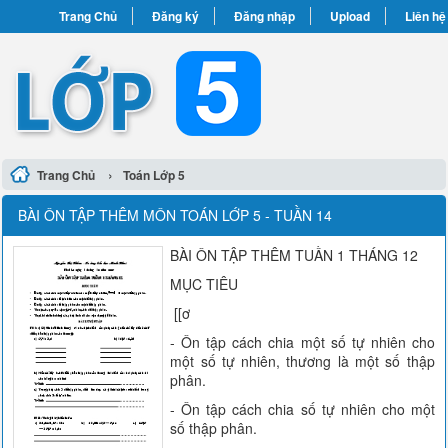
Trang Chủ
Đăng ký
Đăng nhập
Upload
Liên hệ
›
Trang Chủ
Toán Lớp 5
BÀI ÔN TẬP THÊM MÔN TOÁN LỚP 5 - TUẦN 14
BÀI ÔN TẬP THÊM TUẦN 1 THÁNG 12
MỤC TIÊU
[[ơ
- Ôn tập cách chia một số tự nhiên cho
một số tự nhiên, thương là một số thập
phân.
- Ôn tập cách chia số tự nhiên cho một
số thập phân.