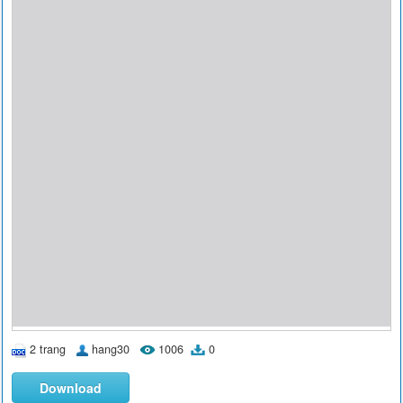
2 trang
hang30
1006
0
Download