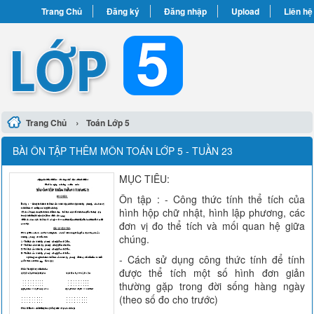
Trang Chủ
Đăng ký
Đăng nhập
Upload
Liên hệ
›
Trang Chủ
Toán Lớp 5
BÀI ÔN TẬP THÊM MÔN TOÁN LỚP 5 - TUẦN 23
MỤC TIÊU:
Ôn tập : - Công thức tính thể tích của
hình hộp chữ nhật, hình lập phương, các
đơn vị đo thể tích và mối quan hệ giữa
chúng.
- Cách sử dụng công thức tính để tính
được thể tích một số hình đơn giản
thường gặp trong đời sống hàng ngày
(theo số đo cho trước)