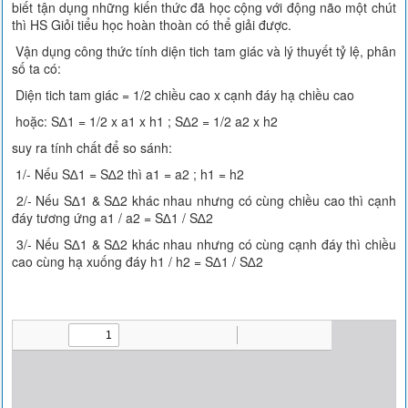
biết tận dụng những kiến thức đã học cộng với động não một chút
thì HS Giỏi tiểu học hoàn thoàn có thể giải được.
Vận dụng công thức tính diện tich tam giác và lý thuyết tỷ lệ, phân
số ta có:
Diện tich tam giác = 1/2 chiều cao x cạnh đáy hạ chiều cao
hoặc: S∆1 = 1/2 x a1 x h1 ; S∆2 = 1/2 a2 x h2
suy ra tính chất để so sánh:
1/- Nếu S∆1 = S∆2 thì a1 = a2 ; h1 = h2
2/- Nếu S∆1 & S∆2 khác nhau nhưng có cùng chiều cao thì cạnh
đáy tương ứng a1 / a2 = S∆1 / S∆2
3/- Nếu S∆1 & S∆2 khác nhau nhưng có cùng cạnh đáy thì chiều
cao cùng hạ xuống đáy h1 / h2 = S∆1 / S∆2