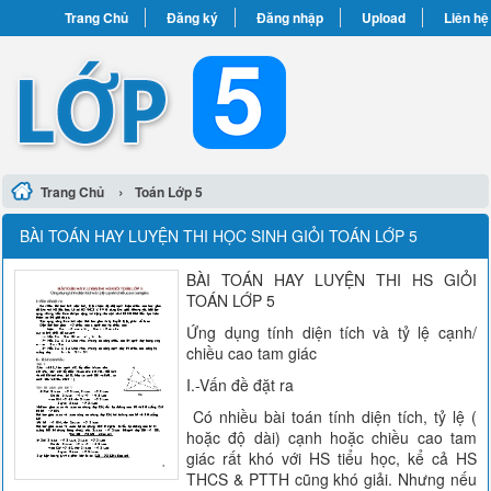
Trang Chủ
Đăng ký
Đăng nhập
Upload
Liên hệ
›
Trang Chủ
Toán Lớp 5
BÀI TOÁN HAY LUYỆN THI HỌC SINH GIỎI TOÁN LỚP 5
BÀI TOÁN HAY LUYỆN THI HS GIỎI
TOÁN LỚP 5
Ứng dụng tính diện tích và tỷ lệ cạnh/
chiều cao tam giác
I.-Vấn đề đặt ra
Có nhiều bài toán tính diện tích, tỷ lệ (
hoặc độ dài) cạnh hoặc chiều cao tam
giác rất khó với HS tiểu học, kể cả HS
THCS & PTTH cũng khó giải. Nhưng nếu