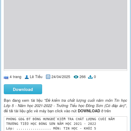
4 trang
Lê Tiếu
24/04/2025
266
0
Download
Bạn đang xem tài liệu
"Đề kiểm tra chất lượng cuối năm môn Tin học
Lớp 5 - Năm học 2021-2022 - Trường Tiểu học Đông Sơn (Có đáp án)"
,
để tải tài liệu gốc về máy bạn click vào nút
DOWNLOAD
ở trên
 PHÒNG GD& ĐT ĐÔNG HƯNGĐỀ KIỂM TRA CHẤT LƯỢNG CUỐI NĂM 

 TRƯỜNG TIỂU HỌC ĐÔNG SƠN NĂM HỌC 2021 - 2022

 Lớp: ................. MÔN: TIN HỌC - KHỐI 5
