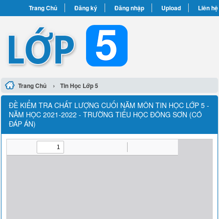
Trang Chủ
Đăng ký
Đăng nhập
Upload
Liên hệ
›
Trang Chủ
Tin Học Lớp 5
ĐỀ KIỂM TRA CHẤT LƯỢNG CUỐI NĂM MÔN TIN HỌC LỚP 5 -
NĂM HỌC 2021-2022 - TRƯỜNG TIỂU HỌC ĐÔNG SƠN (CÓ
ĐÁP ÁN)