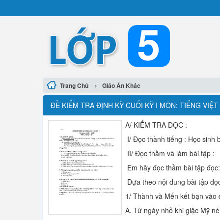
›
Trang Chủ
Giáo Án Khác
ĐỀ KIỂM TRA ĐỊNH KỲ CUỐI KỲ I MÔN: TIẾNG VIỆT
A/ KIỂM TRA ĐỌC :
I/ Đọc thành tiếng : Học sinh 
II/ Đọc thầm và làm bài tập :
Em hãy đọc thầm bài tập đọc: 
Dựa theo nội dung bài tập đọc 
1/ Thành và Mến kết bạn vào 
A. Từ ngày nhỏ khi giặc Mỹ n