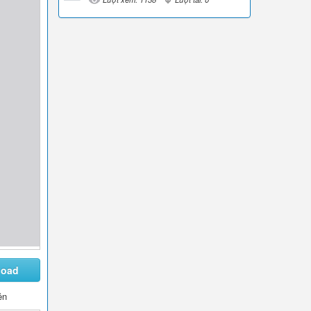
load
ên