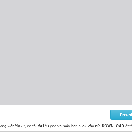
Down
ếng việt lớp 3"
, để tải tài liệu gốc về máy bạn click vào nút
DOWNLOAD
ở tr