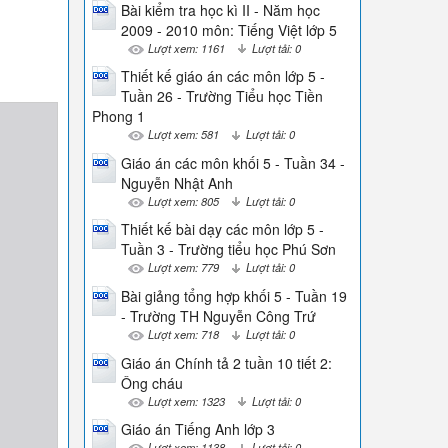
Bài kiểm tra học kì II - Năm học
2009 - 2010 môn: Tiếng Việt lớp 5
Lượt xem: 1161
Lượt tải: 0
Thiết kế giáo án các môn lớp 5 -
Tuần 26 - Trường Tiểu học Tiền
Phong 1
Lượt xem: 581
Lượt tải: 0
Giáo án các môn khối 5 - Tuần 34 -
Nguyễn Nhật Anh
Lượt xem: 805
Lượt tải: 0
Thiết kế bài dạy các môn lớp 5 -
Tuần 3 - Trường tiểu học Phú Sơn
Lượt xem: 779
Lượt tải: 0
Bài giảng tổng hợp khối 5 - Tuần 19
- Trường TH Nguyễn Công Trứ
Lượt xem: 718
Lượt tải: 0
Giáo án Chính tả 2 tuần 10 tiết 2:
Ông cháu
Lượt xem: 1323
Lượt tải: 0
Giáo án Tiếng Anh lớp 3
Lượt xem: 1138
Lượt tải: 0