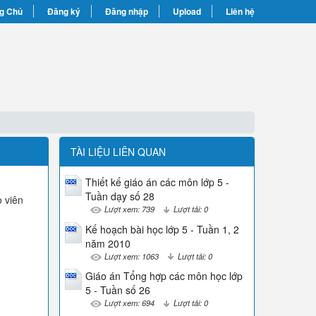
g Chủ
Đăng ký
Đăng nhập
Upload
Liên hệ
TÀI LIỆU LIÊN QUAN
Thiết kế giáo án các môn lớp 5 -
Tuần dạy số 28
o viên
Lượt xem: 739
Lượt tải: 0
Kế hoạch bài học lớp 5 - Tuần 1, 2
năm 2010
Lượt xem: 1063
Lượt tải: 0
Giáo án Tổng hợp các môn học lớp
5 - Tuần số 26
Lượt xem: 694
Lượt tải: 0