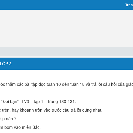
Tran
 LỚP 3
bốc thăm các bài tập đọc tuần 10 đến tuần 18 và trả lời câu hỏi của giá
“Đôi bạn”- TV3 – tập 1 – trang 130-131:
trên, hãy khoanh tròn vào trước câu trả lời đúng nhất.
dịp nào ?
ém bom vào miền Bắc.