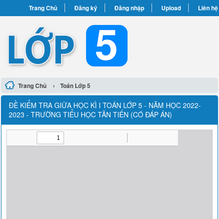
Trang Chủ
Đăng ký
Đăng nhập
Upload
Liên hệ
›
Trang Chủ
Toán Lớp 5
ĐỀ KIỂM TRA GIỮA HỌC KÌ I TOÁN LỚP 5 - NĂM HỌC 2022-
2023 - TRƯỜNG TIỂU HỌC TÂN TIẾN (CÓ ĐÁP ÁN)