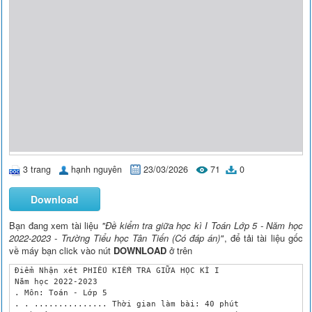
3 trang
hạnh nguyên
23/03/2026
71
0
Download
Bạn đang xem tài liệu
"Đề kiểm tra giữa học kì I Toán Lớp 5 - Năm học
2022-2023 - Trường Tiểu học Tân Tiến (Có đáp án)"
, để tải tài liệu gốc
về máy bạn click vào nút
DOWNLOAD
ở trên
 Điểm Nhận xét PHIẾU KIỂM TRA GIỮA HỌC KÌ I

 Năm học 2022-2023

 . Môn: Toán - Lớp 5

 . . ............... Thời gian làm bài: 40 phút
