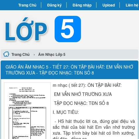
Trang Chủ
Đăng ký
Đăng nhập
Upload
Liên hệ
›
Trang Chủ
Âm Nhạc Lớp 5
GIÁO ÁN ÂM NHẠC 5 - TIẾT 27: ÔN TẬP BÀI HÁT: EM VẪN NHỚ
TRƯỜNG XƯA - TẬP ĐỌC NHẠC: TĐN SỐ 8
m nhạc ( tiết 27): ÔN TẬP BÀI HÁT:
EM VẪN NHỚ TRƯỜNG XƯA
TẬP ĐỌC NHẠC: TĐN SỐ 8
I. MỤC TIÊU:
- HS hát thuộc lời ca, đúng giai điệu và
sắc thái của bài hát Em vẫn nhớ trường
xưa. Tập trình bày bài hát có lĩnh xướng,
đối đáp , đồng ca.