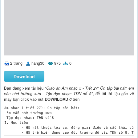
2 trang
hang30
975
0
Download
Bạn đang xem tài liệu
"Giáo án Âm nhạc 5 - Tiết 27: Ôn tập bài hát: em
vẫn nhớ trường xưa - Tập đọc nhạc: TĐN số 8"
, để tải tài liệu gốc về
máy bạn click vào nút
DOWNLOAD
ở trên
Âm nhạc ( tiết 27): Ôn tập bài hát:

 Em vẫn nhớ trường xưa

 Tập đọc nhạc: TĐN số 8

I. Mục tiêu:

	- HS hát thuộc lời ca, đúng giai điệu và sắc thái của bài hát Em vẫn nhớ trường xưa. Tập trình bày bài hát có lĩnh xướng, đối đáp , đồng ca.

	- HS thể hiện đúng cao độ, trường độ bài TĐN số 8. Tập đọc nhạc, ghép lời kết hợp gõ phách.

II. Chuẩn bị:
