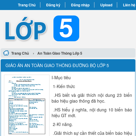
Trang Chủ
Đăng ký
Đăng nhập
Upload
Liên hệ
›
Trang Chủ
An Toàn Giao Thông Lớp 5
GIÁO ÁN AN TOÀN GIAO THÔNG ĐƯỜNG BỘ LỚP 5
I-Mục tiêu
1-Kiến thức
.HS biết và giải thích nội dung 23 biển
báo hiệu giao thông đã học.
.HS hiểu ý nghĩa, nội dung 10 biển báo
hiệu GT mới.
2-Kĩ năng.
.Giải thích sự cần thiết của biển báo hiệu