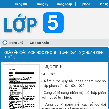
Trang Chủ
Đăng ký
Đăng nhập
Upload
Liên hệ
›
Trang Chủ
Giáo Án Khác
GIÁO ÁN CÁC MÔN HỌC KHỐI 5 - TUẦN DẠY 12 (CHUẨN KIẾN
THỨC)
I. MỤC TIÊU:
Giúp HS:
- Nắm được quy tắc nhân nhẩm một số
thập phân với 10, 100, 1000, .
- Củng cố kĩ năng nhân một số thập phân
với một số tự nhiên.
- Củng cố kĩ năng viết các số đo đại
lượng dưới dạng số thập phân.