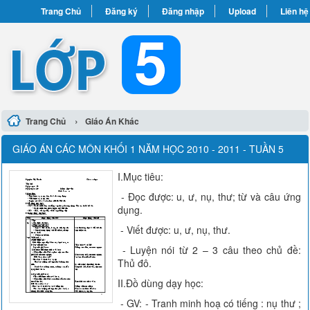
Trang Chủ
Đăng ký
Đăng nhập
Upload
Liên hệ
›
Trang Chủ
Giáo Án Khác
GIÁO ÁN CÁC MÔN KHỐI 1 NĂM HỌC 2010 - 2011 - TUẦN 5
I.Mục tiêu:
- Đọc được: u, ư, nụ, thư; từ và câu ứng
dụng.
- Viết được: u, ư, nụ, thư.
- Luyện nói từ 2 – 3 câu theo chủ đề:
Thủ đô.
II.Đồ dùng dạy học:
- GV: - Tranh minh hoạ có tiếng : nụ thư ;