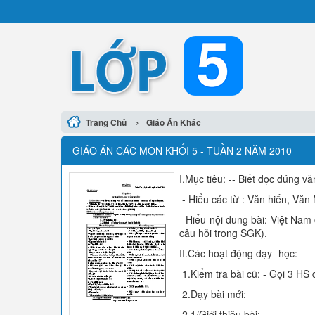
›
Trang Chủ
Giáo Án Khác
GIÁO ÁN CÁC MÔN KHỐI 5 - TUẦN 2 NĂM 2010
I.Mục tiêu: -- Biết đọc đúng 
- Hiểu các từ : Văn hiến, Văn 
- Hiểu nội dung bài: Việt Nam 
câu hỏi trong SGK).
II.Các hoạt động dạy- học:
1.Kiểm tra bài cũ: - Gọi 3 H
2.Dạy bài mới:
2.1/Giới thiệu bài: