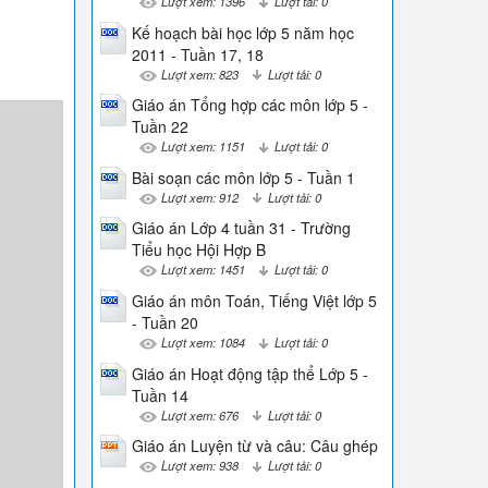
Lượt xem: 1396
Lượt tải: 0
Kế hoạch bài học lớp 5 năm học
2011 - Tuần 17, 18
Lượt xem: 823
Lượt tải: 0
Giáo án Tổng hợp các môn lớp 5 -
Tuần 22
Lượt xem: 1151
Lượt tải: 0
Bài soạn các môn lớp 5 - Tuần 1
Lượt xem: 912
Lượt tải: 0
Giáo án Lớp 4 tuần 31 - Trường
Tiểu học Hội Hợp B
Lượt xem: 1451
Lượt tải: 0
Giáo án môn Toán, Tiếng Việt lớp 5
- Tuần 20
Lượt xem: 1084
Lượt tải: 0
Giáo án Hoạt động tập thể Lớp 5 -
Tuần 14
Lượt xem: 676
Lượt tải: 0
Giáo án Luyện từ và câu: Câu ghép
Lượt xem: 938
Lượt tải: 0