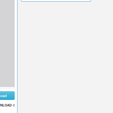
load
NLOAD
ở