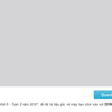
Down
khối 5 - Tuần 2 năm 2010"
, để tải tài liệu gốc về máy bạn click vào nút
DOW