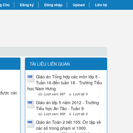
g Chủ
Đăng ký
Đăng nhập
Upload
Liên hệ
TÀI LIỆU LIÊN QUAN
Giáo án Tổng hợp các môn lớp 5 -
Tuần 16 đến tuần 18 - Trường Tiểu
học Nam Hưng
i được các
Lượt xem: 697
Lượt tải: 0
Giáo án lớp 5 năm 2012 - Trường
Tiểu học An Tảo - Tuần 9
Lượt xem: 958
Lượt tải: 0
Giáo án Toán 2 tiết 155: Ôn tập về
các số trong phạm vi 1000