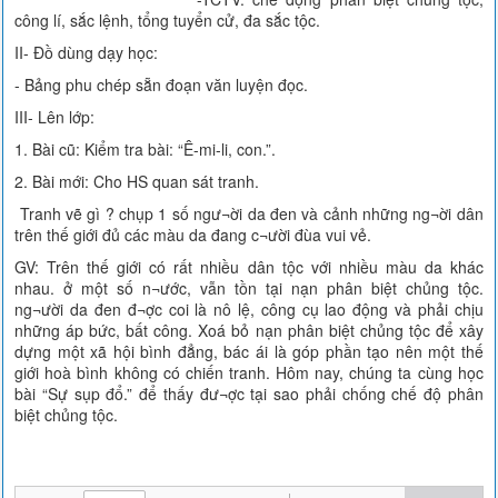
công lí, sắc lệnh, tổng tuyển cử, đa sắc tộc.
II- Đồ dùng dạy học:
- Bảng phu chép sẵn đoạn văn luyện đọc.
III- Lên lớp:
1. Bài cũ: Kiểm tra bài: “Ê-mi-li, con.”.
2. Bài mới: Cho HS quan sát tranh.
Tranh vẽ gì ? chụp 1 số ngư¬ời da đen và cảnh những ng¬ời dân
trên thế giới đủ các màu da đang c¬ười đùa vui vẻ.
GV: Trên thế giới có rất nhiều dân tộc với nhiều màu da khác
nhau. ở một số n¬ước, vẫn tồn tại nạn phân biệt chủng tộc.
ng¬ười da đen đ¬ợc coi là nô lệ, công cụ lao động và phải chịu
những áp bức, bất công. Xoá bỏ nạn phân biệt chủng tộc để xây
dựng một xã hội bình đẳng, bác ái là góp phần tạo nên một thế
giới hoà bình không có chiến tranh. Hôm nay, chúng ta cùng học
bài “Sự sụp đổ.” để thấy đư¬ợc tại sao phải chống chế độ phân
biệt chủng tộc.