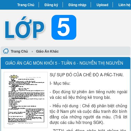
Trang Chủ
Đăng ký
Đăng nhập
Upload
Liên hệ
›
Trang Chủ
Giáo Án Khác
GIÁO ÁN CÁC MÔN KHỐI 5 - TUẦN 6 - NGUYỄN THỊ NGUYỀN
SỰ SỤP ĐỔ CỦA CHẾ ĐỘ A-PÁC-THAI.
I- Mục tiêu:
- Đọc đúng từ phiên âm tiếng nước ngoài
và các số liệu thống kê trong bài.
- Hiểu nội dung : Chế độ phân biệt chủng
tộc ở Nam phi và cuộc đấu tranh đòi bình
đẳng của những người da màu. (Trả lời
được các câu hỏi trong SGK).
-TCTV: chế động phân biệt chủng tộc,