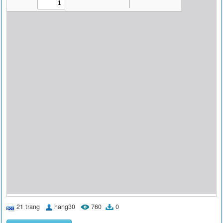
21 trang
hang30
760
0