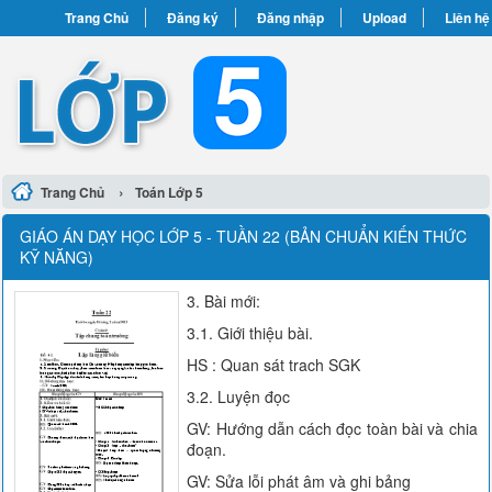
Trang Chủ
Đăng ký
Đăng nhập
Upload
Liên hệ
›
Trang Chủ
Toán Lớp 5
GIÁO ÁN DẠY HỌC LỚP 5 - TUẦN 22 (BẢN CHUẨN KIẾN THỨC
KỸ NĂNG)
3. Bài mới:
3.1. Giới thiệu bài.
HS : Quan sát trach SGK
3.2. Luyện đọc
GV: Hướng dẫn cách đọc toàn bài và chia
đoạn.
GV: Sửa lỗi phát âm và ghi bảng