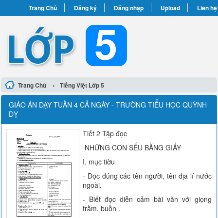
Trang Chủ
Đăng ký
Đăng nhập
Upload
Liên hệ
›
Trang Chủ
Tiếng Việt Lớp 5
GIÁO ÁN DẠY TUẦN 4 CẢ NGÀY - TRƯỜNG TIỂU HỌC QUỲNH
DỴ
Tiết 2 Tập đọc
NHỮNG CON SẾU BẰNG GIẤY
I. mục tiờu
- Đọc đúng các tên người, tên địa lí nước
ngoài.
- Biết đọc diễn cảm bài văn với giọng
trầm, buồn .