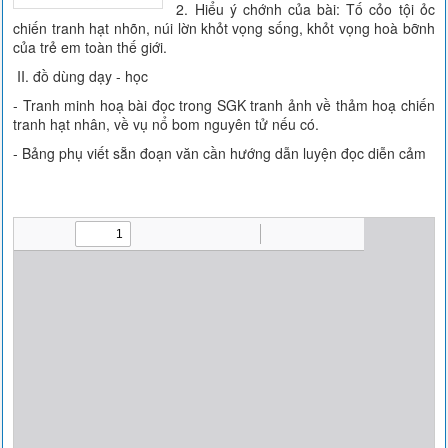
2. Hiểu ý chớnh của bài: Tố cỏo tội ỏc
chiến tranh hạt nhõn, núi lờn khỏt vọng sống, khỏt vọng hoà bỡnh
của trẻ em toàn thế giới.
II. đồ dùng dạy - học
- Tranh minh hoạ bài đọc trong SGK tranh ảnh về thảm hoạ chiến
tranh hạt nhân, về vụ nổ bom nguyên tử nếu có.
- Bảng phụ viết sẵn đoạn văn cần hướng dẫn luyện đọc diễn cảm