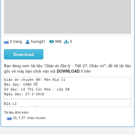
2 trang
huong21
968
0
Download
Bạn đang xem tài liệu
"Giáo án Địa lý - Tiết 27: Châu mĩ"
, để tải tài liệu
gốc về máy bạn click vào nút
DOWNLOAD
ở trên
Giáo án chuyên đề: Môn Địa lí

Bài dạy: CHÂU MĨ

GV dạy: Lê Thị Cúc Hoa - Lớp 5B

Ngày dạy: 27-3-2010

--------------------------------------------------------------
ĐỊA LÍ

TIẾT 27: CHÂU MĨ

Tài liệu đính kèm:
I - MỤC TIÊU : Học xong bài này,HS : 

DL T 27- chau my.doc
Xác định và mô tả sơ lược được vị trí, giới hạn châu Mĩ trên q
Có một số hiểu biết về đặc điểm địa hình , khí hậu châu Mĩ 

Nêu tên và chỉ được vị trí một số dãy núi, sông và đồng bằng l
II - ĐỒ DÙNG DẠY HỌC
