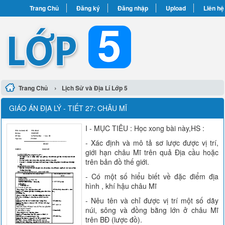
Trang Chủ
Đăng ký
Đăng nhập
Upload
Liên hệ
›
Trang Chủ
Lịch Sử và Địa Lí Lớp 5
GIÁO ÁN ĐỊA LÝ - TIẾT 27: CHÂU MĨ
I - MỤC TIÊU : Học xong bài này,HS :
- Xác định và mô tả sơ lược được vị trí,
giới hạn châu Mĩ trên quả Địa cầu hoặc
trên bản đồ thế giới.
- Có một số hiểu biết về đặc điểm địa
hình , khí hậu châu Mĩ
- Nêu tên và chỉ được vị trí một số dãy
núi, sông và đồng bằng lớn ở châu Mĩ
trên BĐ (lược đồ).