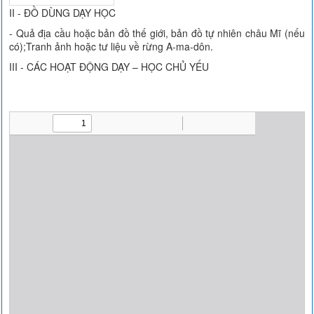
II - ĐỒ DÙNG DẠY HỌC
- Quả địa cầu hoặc bản đồ thế giới, bản đồ tự nhiên châu Mĩ (nếu
có);Tranh ảnh hoặc tư liệu về rừng A-ma-dôn.
III - CÁC HOẠT ĐỘNG DẠY – HỌC CHỦ YẾU