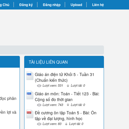
g Chủ
Đăng ký
Đăng nhập
Upload
Liên hệ
TÀI LIỆU LIÊN QUAN
Giáo án điện tử Khối 5 - Tuần 31
(Chuẩn kiến thức)
Lượt xem: 531
Lượt tải: 0
Giáo án môn: Toán - Tiết 123 - Bài:
t đọc phân
Cộng số đo thời gian
Lượt xem: 743
Lượt tải: 0
ền lợi và
Đề cương ôn tập Toán 5 - Bài: Ôn
tập về đại lượng, hình học
Lượt xem: 83
Lượt tải: 0