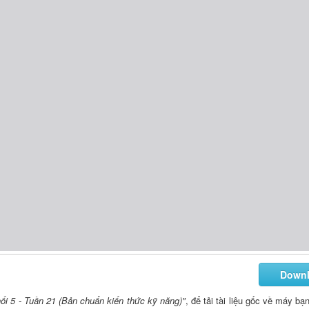
Down
hối 5 - Tuần 21 (Bản chuẩn kiến thức kỹ năng)"
, để tải tài liệu gốc về máy bạ