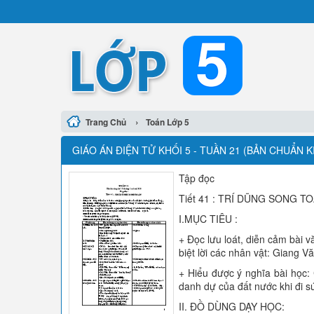
›
Trang Chủ
Toán Lớp 5
GIÁO ÁN ĐIỆN TỬ KHỐI 5 - TUẦN 21 (BẢN CHUẨN 
Tập đọc
Tiết 41 : TRÍ DŨNG SONG T
I.MỤC TIÊU :
+ Đọc lưu loát, diễn cảm bài v
biệt lời các nhân vật: Giang 
+ Hiểu được ý nghĩa bài học:
danh dự của đất nước khi đi s
II. ĐỒ DÙNG DẠY HỌC: