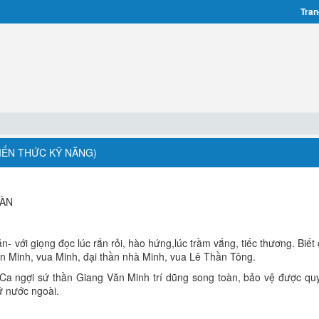
Tran
KIẾN THỨC KỸ NĂNG)
OÀN
ăn- với giọng đọc lúc rắn rỏi, hào hứng,lúc trầm vắng, tiếc thương. Biế
Văn Minh, vua Minh, đại thần nhà Minh, vua Lê Thần Tông.
 Ca ngợi sứ thần Giang Văn Minh trí dũng song toàn, bảo vệ được quy
ứ nước ngoài.