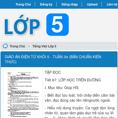
Trang Chủ
Đăng ký
Đăng nhập
Upload
Liên hệ
›
Trang Chủ
Tiếng Việt Lớp 5
GIÁO ÁN ĐIỆN TỬ KHỐI 5 - TUẦN 34 (BẢN CHUẨN KIẾN
THỨC)
TẬP ĐỌC
Tiết 67: LỚP HỌC TRÊN ĐƯỜNG
I. Mục tiêu: Giúp HS:
- Biết đọc lưu loát, trôi chảy diễn cảm bài
văn, đọc đúng các tên riêngnước ngoài.
- Hiểu nôị dung truyện: Ca ngợi tấm lòng
nhân từ, quan tâm giáo dục trẻ của cụ Vi-
ta – li, khao khát và quyết tâm học tập