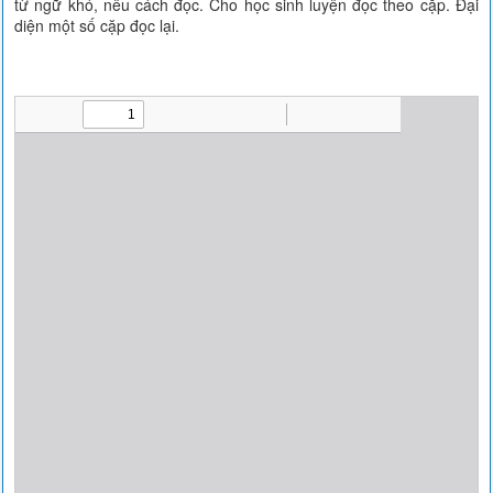
từ ngữ khó, nêu cách đọc. Cho học sinh luyện đọc theo cặp. Đại
diện một số cặp đọc lại.