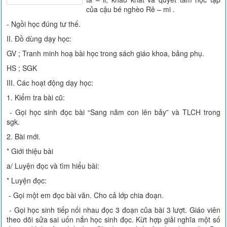
của cậu bé nghèo Rê – mi .
- Ngồi học đúng tư thế.
II. Đồ dùng dạy học:
GV ; Tranh minh hoạ bài học trong sách giáo khoa, bảng phụ.
HS ; SGK
III. Các hoạt động dạy học:
1. Kiểm tra bài cũ:
- Gọi học sinh đọc bài “Sang năm con lên bảy” và TLCH trong
sgk.
2. Bài mới.
* Giới thiệu bài
a/ Luyện đọc và tìm hiểu bài:
* Luyện đọc:
- Gọi một em đọc bài văn. Cho cả lớp chia đoạn.
- Gọi học sinh tiếp nối nhau đọc 3 đoạn của bài 3 lượt. Giáo viên
theo dõi sửa sai uốn nắn học sinh đọc. Kừt hợp giải nghĩa một số