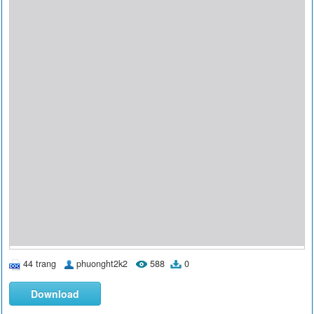
44 trang
phuonght2k2
588
0
Download