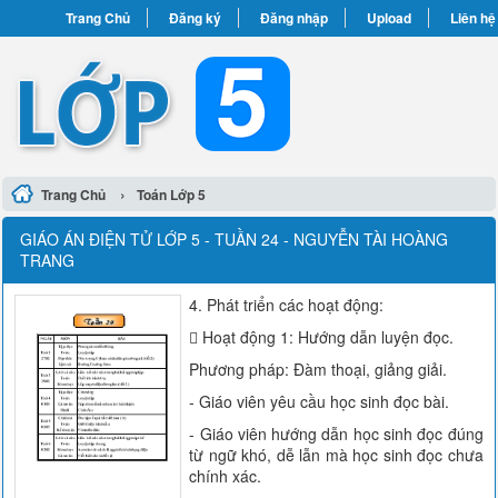
Trang Chủ
Đăng ký
Đăng nhập
Upload
Liên hệ
›
Trang Chủ
Toán Lớp 5
GIÁO ÁN ĐIỆN TỬ LỚP 5 - TUẦN 24 - NGUYỄN TÀI HOÀNG
TRANG
4. Phát triển các hoạt động:
 Hoạt động 1: Hướng dẫn luyện đọc.
Phương pháp: Đàm thoại, giảng giải.
- Giáo viên yêu cầu học sinh đọc bài.
- Giáo viên hướng dẫn học sinh đọc đúng
từ ngữ khó, dễ lẫn mà học sinh đọc chưa
chính xác.