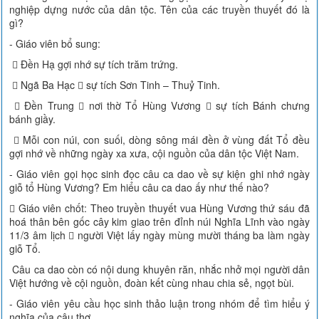
nghiệp dựng nước của dân tộc. Tên của các truyền thuyết đó là
gì?
- Giáo viên bổ sung:
 Đền Hạ gợi nhớ sự tích trăm trứng.
 Ngã Ba Hạc  sự tích Sơn Tinh – Thuỷ Tinh.
 Đền Trung  nơi thờ Tổ Hùng Vương  sự tích Bánh chưng
bánh giầy.
 Mỗi con núi, con suối, dòng sông mái đền ở vùng đất Tổ đều
gợi nhớ về những ngày xa xưa, cội nguồn của dân tộc Việt Nam.
- Giáo viên gọi học sinh đọc câu ca dao về sự kiện ghi nhớ ngày
giỗ tổ Hùng Vương? Em hiểu câu ca dao ấy như thế nào?
 Giáo viên chốt: Theo truyền thuyết vua Hùng Vương thứ sáu đã
hoá thân bên gốc cây kim giao trên đỉnh núi Nghĩa Lĩnh vào ngày
11/3 âm lịch  người Việt lấy ngày mùng mười tháng ba làm ngày
giỗ Tổ.
Câu ca dao còn có nội dung khuyên răn, nhắc nhở mọi người dân
Việt hướng về cội nguồn, đoàn kết cùng nhau chia sẻ, ngọt bùi.
- Giáo viên yêu cầu học sinh thảo luận trong nhóm để tìm hiểu ý
nghĩa của câu thơ.