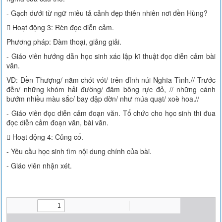
- Gạch dưới từ ngữ miêu tả cảnh đẹp thiên nhiên nơi đền Hùng?
 Hoạt động 3: Rèn đọc diễn cảm.
Phương pháp: Đàm thoại, giảng giải.
- Giáo viên hướng dẫn học sinh xác lập kĩ thuật đọc diễn cảm bài
văn.
VD: Đền Thượng/ nằm chót vót/ trên đỉnh núi Nghĩa Tình.// Trước
đền/ những khóm hải đường/ đâm bông rực đỏ, // những cánh
bướm nhiều màu sắc/ bay dập dờn/ như múa quạt/ xoè hoa.//
- Giáo viên đọc diễn cảm đoạn văn. Tổ chức cho học sinh thi đua
đọc diễn cảm đoạn văn, bài văn.
 Hoạt động 4: Củng cố.
- Yêu cầu học sinh tìm nội dung chính của bài.
- Giáo viên nhận xét.