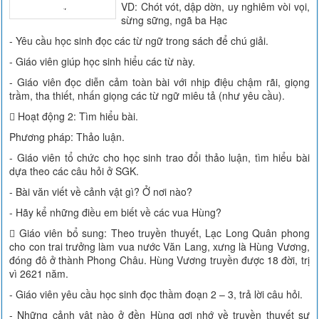
VD: Chót vót, dập dờn, uy nghiêm vòi vọi,
sừng sững, ngã ba Hạc
- Yêu cầu học sinh đọc các từ ngữ trong sách để chú giải.
- Giáo viên giúp học sinh hiểu các từ này.
- Giáo viên đọc diễn cảm toàn bài với nhịp điệu chậm rãi, giọng
trầm, tha thiết, nhấn giọng các từ ngữ miêu tả (như yêu cầu).
 Hoạt động 2: Tìm hiểu bài.
Phương pháp: Thảo luận.
- Giáo viên tổ chức cho học sinh trao đổi thảo luận, tìm hiểu bài
dựa theo các câu hỏi ở SGK.
- Bài văn viết về cảnh vật gì? Ở nơi nào?
- Hãy kể những điều em biết về các vua Hùng?
 Giáo viên bổ sung: Theo truyền thuyết, Lạc Long Quân phong
cho con trai trưởng làm vua nước Văn Lang, xưng là Hùng Vương,
đóng đô ở thành Phong Châu. Hùng Vương truyền được 18 đời, trị
vì 2621 năm.
- Giáo viên yêu cầu học sinh đọc thầm đoạn 2 – 3, trả lời câu hỏi.
- Những cảnh vật nào ở đền Hùng gợi nhớ về truyền thuyết sự