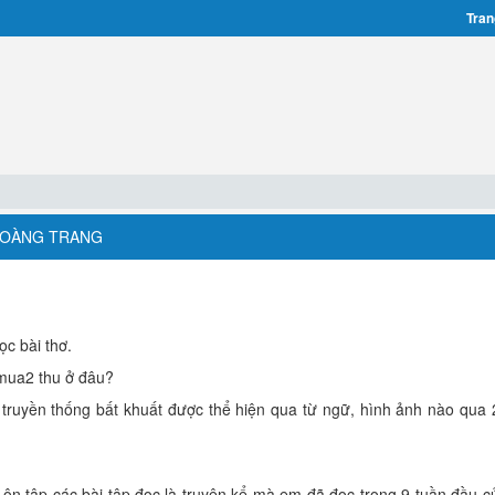
Tran
 HOÀNG TRANG
ọc bài thơ.
 mua2 thu ở đâu?
 truyền thống bất khuất được thể hiện qua từ ngữ, hình ảnh nào qua 
ôn tập các bài tập đọc là truyện kể mà em đã đọc trong 9 tuần đầu c