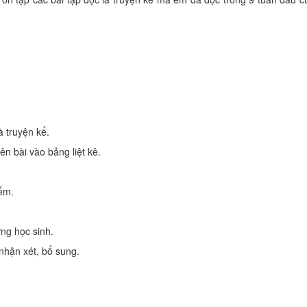
à truyện kể.
ên bài vào bảng liệt kê.
iểm.
ừng học sinh.
 nhận xét, bổ sung.