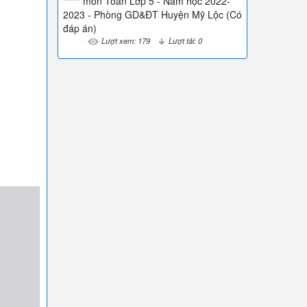
môn Toán Lớp 5 - Năm học 2022-
2023 - Phòng GD&ĐT Huyện Mỹ Lộc (Có
đáp án)
Lượt xem: 179
Lượt tải: 0