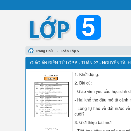
›
Trang Chủ
Toán Lớp 5
GIÁO ÁN ĐIỆN TỬ LỚP 5 - TUẦN 27 - NGUYỄN TÀI
1. Khởi động:
2. Bài cũ:
- Giáo viên yêu cầu học sinh đ
- Hai khổ thơ đầu mô tả cảnh
- Lòng tự hào về đất nước về
cuối?
3. Giới thiệu bài mới:
- Tiết học hôm nay các em sẽ 