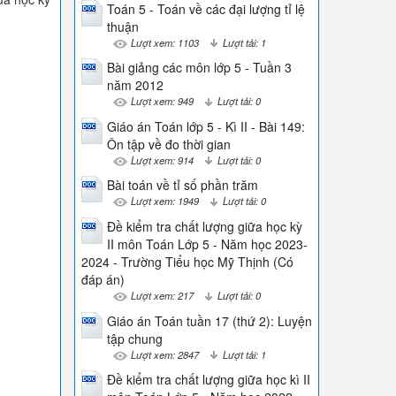
Toán 5 - Toán về các đại lượng tỉ lệ
thuận
Lượt xem: 1103
Lượt tải: 1
Bài giảng các môn lớp 5 - Tuần 3
năm 2012
Lượt xem: 949
Lượt tải: 0
Giáo án Toán lớp 5 - Kì II - Bài 149:
Ôn tập về đo thời gian
Lượt xem: 914
Lượt tải: 0
Bài toán về tỉ số phần trăm
Lượt xem: 1949
Lượt tải: 0
Đề kiểm tra chất lượng giữa học kỳ
II môn Toán Lớp 5 - Năm học 2023-
2024 - Trường Tiểu học Mỹ Thịnh (Có
đáp án)
Lượt xem: 217
Lượt tải: 0
Giáo án Toán tuần 17 (thứ 2): Luyện
tập chung
Lượt xem: 2847
Lượt tải: 1
Đề kiểm tra chất lượng giữa học kì II