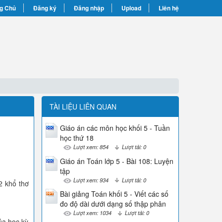
g Chủ
Đăng ký
Đăng nhập
Upload
Liên hệ
TÀI LIỆU LIÊN QUAN
Giáo án các môn học khối 5 - Tuần
học thứ 18
Lượt xem: 854
Lượt tải: 0
Giáo án Toán lớp 5 - Bài 108: Luyện
tập
Lượt xem: 934
Lượt tải: 0
2 khổ thơ
Bài giảng Toán khối 5 - Viết các số
đo độ dài dưới dạng số thập phân
Lượt xem: 1034
Lượt tải: 0
ủa học kỳ