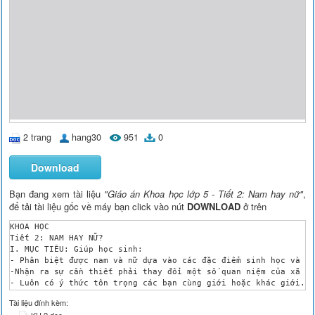
2 trang
hang30
951
0
Download
Bạn đang xem tài liệu
"Giáo án Khoa học lớp 5 - Tiết 2: Nam hay nữ"
,
để tải tài liệu gốc về máy bạn click vào nút
DOWNLOAD
ở trên
KHOA HỌC

Tiết 2: NAM HAY NỮ?

I. MỤC TIÊU: Giúp học sinh:

- Phân biệt được nam và nữ dựa vào các đặc điểm sinh học và đặ
-Nhận ra sự cần thiết phải thay đổi một số quan niệm của xã hộ
- Luôn có ý thức tôn trọng các bạn cùng giới hoặc khác giới. Đ
II. CHUẨN BỊ ĐỒ DÙNG DẠY HỌC:

Tài liệu đính kèm:
	- Các hình minh họa trong SGK

KH 2.doc