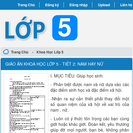
Trang Chủ
Đăng ký
Đăng nhập
Upload
Liên hệ
›
Trang Chủ
Khoa Học Lớp 5
GIÁO ÁN KHOA HỌC LỚP 5 - TIẾT 2: NAM HAY NỮ
I. MỤC TIÊU: Giúp học sinh:
- Phân biệt được nam và nữ dựa vào các
đặc điểm sinh học và đặc điểm xã hội.
-Nhận ra sự cần thiết phải thay đổi một
số quan niệm của xã hội về vai trò của
nam , nữ.
- Luôn có ý thức tôn trọng các bạn cùng
giới hoặc khác giới. Đoàn kết, yêu thương
giúp đỡ mọi người, bạn bè, không phân