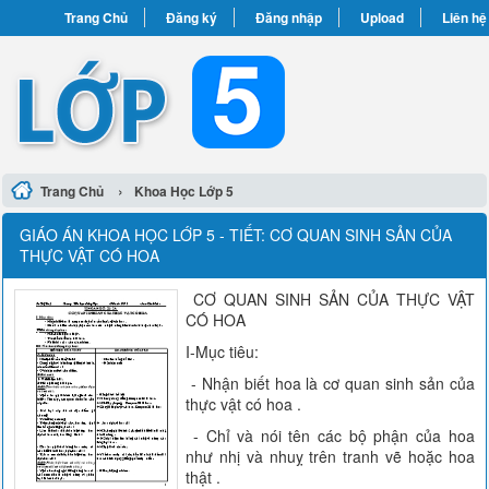
Trang Chủ
Đăng ký
Đăng nhập
Upload
Liên hệ
›
Trang Chủ
Khoa Học Lớp 5
GIÁO ÁN KHOA HỌC LỚP 5 - TIẾT: CƠ QUAN SINH SẢN CỦA
THỰC VẬT CÓ HOA
CƠ QUAN SINH SẢN CỦA THỰC VẬT
CÓ HOA
I-Mục tiêu:
- Nhận biết hoa là cơ quan sinh sản của
thực vật có hoa .
- Chỉ và nói tên các bộ phận của hoa
như nhị và nhuỵ trên tranh vẽ hoặc hoa
thật .