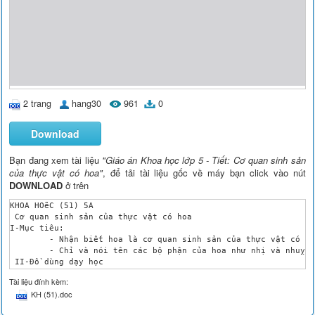
2 trang
hang30
961
0
Download
Bạn đang xem tài liệu
"Giáo án Khoa học lớp 5 - Tiết: Cơ quan sinh sản
của thực vật có hoa"
, để tải tài liệu gốc về máy bạn click vào nút
DOWNLOAD
ở trên
KHOA HOẽC (51) 5A

 Cơ quan sinh sản của thực vật có hoa

I-Mục tiêu:

	- Nhận biết hoa là cơ quan sinh sản của thực vật có hoa .

	- Chỉ và nói tên các bộ phận của hoa như nhị và nhuỵ trên tranh vẽ hoặc hoa thật .

 II-Đồ dùng dạy học

	- HS chuẩn bị hoa thật .

Tài liệu đính kèm:
	- Tranh ảnh về các loài hoa. 

KH (51).doc
	- Phiếu báo cáo của các nhóm .

III- Các hoạt động dạy học 	
