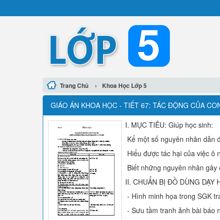
›
Trang Chủ
Khoa Học Lớp 5
GIÁO ÁN KHOA HỌC - TIẾT 67: TÁC ĐỘNG CỦA C
I. MỤC TIÊU: Giúp học sinh:
Kể một số nguyên nhân dẫn đế
Hiểu được tác hại của việc ô 
Biết những nguyên nhân gây ô
II. CHUẨN BỊ ĐỒ DÙNG DẠY 
- Hình minh họa trong SGK tr
- Sưu tầm tranh ảnh bài báo n