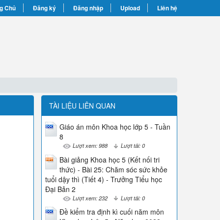
g Chủ
Đăng ký
Đăng nhập
Upload
Liên hệ
TÀI LIỆU LIÊN QUAN
Giáo án môn Khoa học lớp 5 - Tuần
8
Lượt xem: 988
Lượt tải: 0
Bài giảng Khoa học 5 (Kết nối tri
thức) - Bài 25: Chăm sóc sức khỏe
tuổi dậy thì (Tiết 4) - Trưởng Tiểu học
Đại Bản 2
Lượt xem: 232
Lượt tải: 0
Đề kiểm tra định kì cuối năm môn