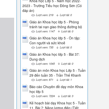
Khoa học Lớp 5 - Năm học 2022-
2023 - Trường Tiểu học Đông Sơn (Có
đáp án)
Lượt xem: 219
Lượt tải: 0
Giáo án Khoa học lớp 5 - Phòng
tránh tai nạn giao thông đường bộ
Lượt xem: 1147
Lượt tải: 0
Giáo án Khoa học lớp 5 - Ôn tập:
Con người và sức khoẻ
Lượt xem: 735
Lượt tải: 0
Giáo án Khoa học lớp 5 - Bài 37:
Dung dịch
Lượt xem: 1045
Lượt tải: 0
Giáo án môn Khoa học Lớp 5 - Tuần
29 đến tuần 35 - Trần Thế Khanh
Lượt xem: 871
Lượt tải: 1
Báo cáo Chuyên đề dạy môn Khoa
học lớp 5
Lượt xem: 7224
Lượt tải: 3
Kế hoạch bài dạy Khoa học 5 - Tuần
11, Bài 7: Năng lượng điện (Tiết