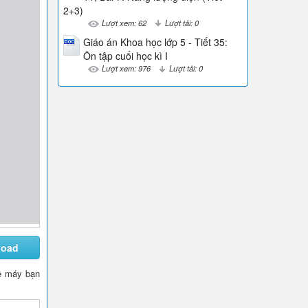
2+3)
Lượt xem: 62
Lượt tải: 0
Giáo án Khoa học lớp 5 - Tiết 35:
Ôn tập cuối học kì I
Lượt xem: 976
Lượt tải: 0
load
về máy bạn