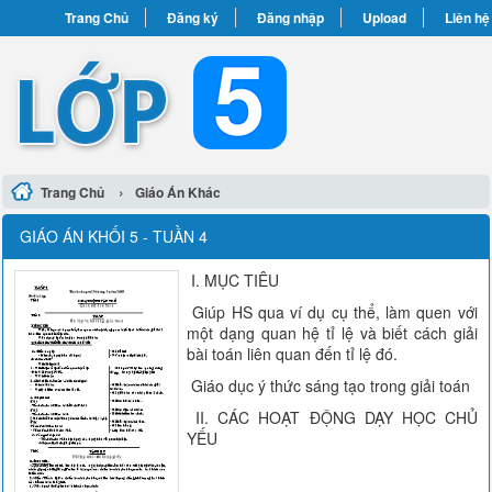
Trang Chủ
Đăng ký
Đăng nhập
Upload
Liên hệ
›
Trang Chủ
Giáo Án Khác
GIÁO ÁN KHỐI 5 - TUẦN 4
I. MỤC TIÊU
Giúp HS qua ví dụ cụ thể, làm quen với
một dạng quan hệ tỉ lệ và biết cách giải
bài toán liên quan đến tỉ lệ đó.
Giáo dục ý thức sáng tạo trong giải toán
II. CÁC HOẠT ĐỘNG DẠY HỌC CHỦ
YẾU