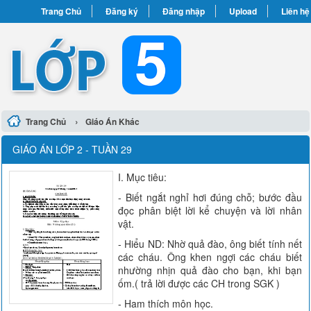
Trang Chủ
Đăng ký
Đăng nhập
Upload
Liên hệ
›
Trang Chủ
Giáo Án Khác
GIÁO ÁN LỚP 2 - TUẦN 29
I. Mục tiêu:
- Biết ngắt nghỉ hơi đúng chỗ; bước đầu
đọc phân biệt lời kể chuyện và lời nhân
vật.
- Hiểu ND: Nhờ quả đào, ông biết tính nết
các cháu. Ông khen ngợi các cháu biết
nhường nhịn quả đào cho bạn, khi bạn
ốm.( trả lời được các CH trong SGK )
- Ham thích môn học.