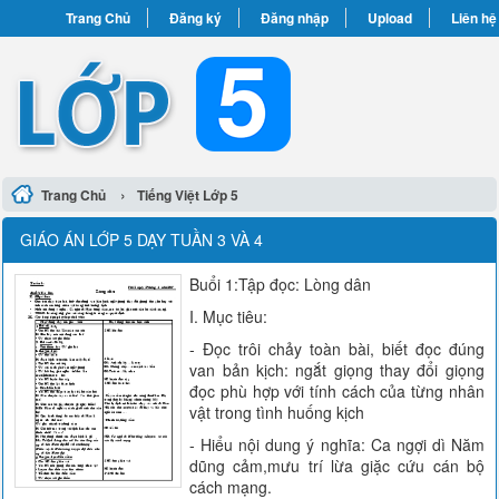
Trang Chủ
Đăng ký
Đăng nhập
Upload
Liên hệ
›
Trang Chủ
Tiếng Việt Lớp 5
GIÁO ÁN LỚP 5 DẠY TUẦN 3 VÀ 4
Buổi 1:Tập đọc: Lòng dân
I. Mục tiêu:
- Đọc trôi chảy toàn bài, biết đọc đúng
van bản kịch: ngắt giọng thay đổi giọng
đọc phù hợp với tính cách của từng nhân
vật trong tình huống kịch
- Hiểu nội dung ý nghĩa: Ca ngợi dì Năm
dũng cảm,mưu trí lừa giặc cứu cán bộ
cách mạng.