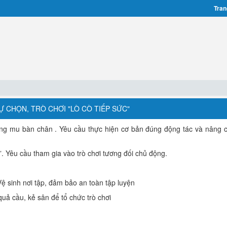
Tran
Ự CHỌN, TRÒ CHƠI "LÒ CÒ TIẾP SỨC"
ằng mu bàn chân . Yêu cầu thực hiện cơ bản đúng động tác và nâng 
c”. Yêu cầu tham gia vào trò chơi tương đối chủ động.
Vệ sinh nơi tập, đảm bảo an toàn tập luyện
quả cầu, kẻ sân để tổ chức trò chơi