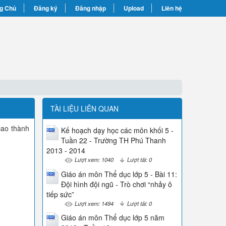
g Chủ
Đăng ký
Đăng nhập
Upload
Liên hệ
TÀI LIỆU LIÊN QUAN
cao thành
Kế hoạch dạy học các môn khối 5 -
Tuần 22 - Trường TH Phú Thanh
2013 - 2014
Lượt xem: 1040
Lượt tải: 0
Giáo án môn Thể dục lớp 5 - Bài 11:
Đội hình đội ngũ - Trò chơi “nhảy ô
tiếp sức”
Lượt xem: 1494
Lượt tải: 0
Giáo án môn Thể dục lớp 5 năm