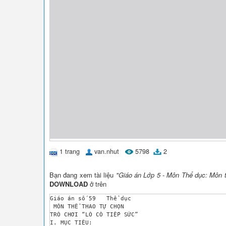
1 trang
van.nhut
5798
2
Bạn đang xem tài liệu
"Giáo án Lớp 5 - Môn Thể dục: Môn th
DOWNLOAD
ở trên
Giáo án số 59	Thể dục	 

 MÔN THỂ THAO TỰ CHỌN

TRÒ CHƠI “LÒ CÒ TIẾP SỨC” 

I. MỤC TIÊU:
