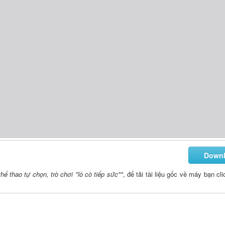
Down
ể thao tự chọn, trò chơi "lò cò tiếp sức""
, để tải tài liệu gốc về máy bạn cl