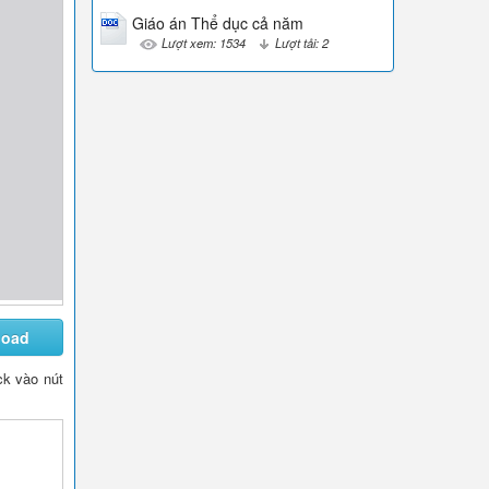
Giáo án Thể dục cả năm
Lượt xem: 1534
Lượt tải: 2
load
ick vào nút