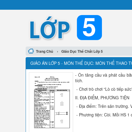
›
Trang Chủ
Giáo Dục Thể Chất Lớp 5
GIÁO ÁN LỚP 5 - MÔN THỂ DỤC: MÔN THỂ THAO T
- Ôn tâng cầu và phát cầu b
tích.
- Chơi trò chơi “Lò cò tiếp sứ
II. ĐỊA ĐIỂM, PHƯƠNG TIỆN
- Địa điểm: Trên sân trường. 
- Phương tiện: Còi. Mỗi HS 1 