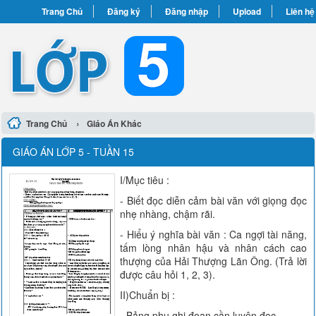
Trang Chủ
Đăng ký
Đăng nhập
Upload
Liên hệ
›
Trang Chủ
Giáo Án Khác
GIÁO ÁN LỚP 5 - TUẦN 15
I/Mục tiêu :
- Biết đọc diễn cảm bài văn với giọng đọc
nhẹ nhàng, chậm rãi.
- Hiểu ý nghĩa bài văn : Ca ngợi tài năng,
tấm lòng nhân hậu và nhân cách cao
thượng của Hải Thượng Lãn Ông. (Trả lời
được câu hỏi 1, 2, 3).
II)Chuẩn bị :
- Bảng phụ ghi đoạn cần luyện đọc.