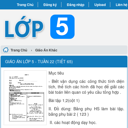
Trang Chủ
Đăng ký
Đăng nhập
Upload
Liên hệ
›
Trang Chủ
Giáo Án Khác
GIÁO ÁN LỚP 5 - TUẦN 22 (TIẾT 65)
Mục tiêu
- Biết vận dụng các công thức tính diện
tích, thể tích các hình đã học để giải các
bài toán liên quan có yêu cầu tổng hợp .
Bài tập 1;2(cột 1)
II. Đồ dùng: Bảng phụ HS làm bài tập.
bảng phụ bài 2 ( 123 )
II. các hoạt động dạy học.