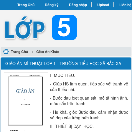
Trang Chủ
Đăng ký
Đăng nhập
Upload
Liên hệ
›
Trang Chủ
Giáo Án Khác
GIÁO ÁN MĨ THUẬT LỚP 1 - TRƯỜNG TIỂU HỌC XÃ BẮC XA
I- MỤC TIÊU.
- Giúp HS làm quen, tiếp xúc với tranh vẽ
của thiếu nhi.
- Bước đầu biết quan sát, mô tả hình ảnh,
màu sắc trên tranh.
- Hs khá, giỏi: Bước đầu cảm nhận được
vẻ đẹp của từng bức tranh.
II- THIẾT BỊ DẠY- HỌC.