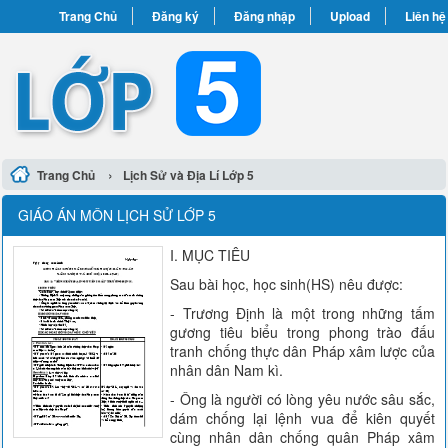
Trang Chủ
Đăng ký
Đăng nhập
Upload
Liên hệ
›
Trang Chủ
Lịch Sử và Địa Lí Lớp 5
GIÁO ÁN MÔN LỊCH SỬ LỚP 5
I. MỤC TIÊU
Sau bài học, học sinh(HS) nêu được:
- Trương Định là một trong những tấm
gương tiêu biểu trong phong trào đấu
tranh chống thực dân Pháp xâm lược của
nhân dân Nam kì.
- Ông là người có lòng yêu nước sâu sắc,
dám chống lại lệnh vua để kiên quyết
cùng nhân dân chống quân Pháp xâm