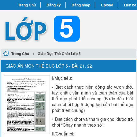
Trang Chủ
Đăng ký
Đăng nhập
Upload
Liên hệ
›
Trang Chủ
Giáo Dục Thể Chất Lớp 5
GIÁO ÁN MÔN THỂ DỤC LỚP 5 - BÀI 21, 22
I/Mục tiêu:
- Biết cách thực hiện động tác vươn thở,
tay, chân, vặn mình và toàn thân của bài
thể dục phát triển chung (Bước đầu biết
cách phối hợp 5 động tác của bài thể dục
phát triển chung)
- Biết cách chơi và tham gia chơi được trò
chơi “Chạy nhanh theo số”.
II/Chuẩn bị: