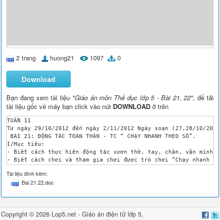
2 trang
huong21
1097
0
Download
Bạn đang xem tài liệu
"Giáo án môn Thể dục lớp 5 - Bài 21, 22"
, để tải
tài liệu gốc về máy bạn click vào nút
DOWNLOAD
ở trên
TUẦN 11

Từ ngày 29/10/2012 đến ngày 2/11/2012 Ngày soạn (27,28/10/2012
 BÀI 21: ĐỘNG TÁC TOÀN THÂN - TC “ CHẠY NHANH THEO SỐ”.

I/Mục tiêu:

- Biết cách thực hiện động tác vươn thở, tay, chân, vặn mình v
- Biết cách chơi và tham gia chơi được trò chơi “Chạy nhanh th
II/Chuẩn bị:

Tài liệu đính kèm:
 1.HS: Vệ sinh sân tập, quần áo gọn gàng.

Bai 21.22.doc
 2.GV: 1 còi, tranh động tác toàn thân, sân cho trò chơi.

III/Các hoạt động dạy học

CÁC HOẠT ĐỘNG CỦA GV 

HOẠT ĐỘNG CỦA HS

Copyright © 2026 Lop5.net -
Giáo án điện tử lớp 5
,
 1/Phần mở đầu: (9’)
