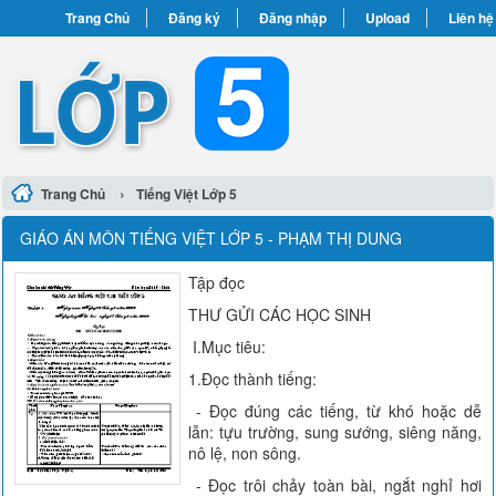
Trang Chủ
Đăng ký
Đăng nhập
Upload
Liên hệ
›
Trang Chủ
Tiếng Việt Lớp 5
GIÁO ÁN MÔN TIẾNG VIỆT LỚP 5 - PHẠM THỊ DUNG
Tập đọc
THƯ GỬI CÁC HỌC SINH
I.Mục tiêu:
1.Đọc thành tiếng:
- Đọc đúng các tiếng, từ khó hoặc dễ
lẫn: tựu trường, sung sướng, siêng năng,
nô lệ, non sông.
- Đọc trôi chảy toàn bài, ngắt nghỉ hơi