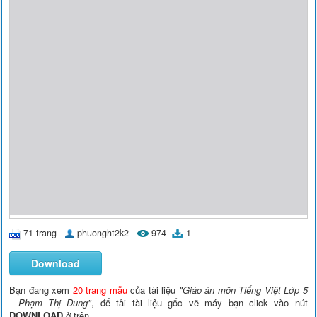
71 trang
phuonght2k2
974
1
Download
Bạn đang xem
20 trang mẫu
của tài liệu
"Giáo án môn Tiếng Việt Lớp 5
- Phạm Thị Dung"
, để tải tài liệu gốc về máy bạn click vào nút
DOWNLOAD
ở trên