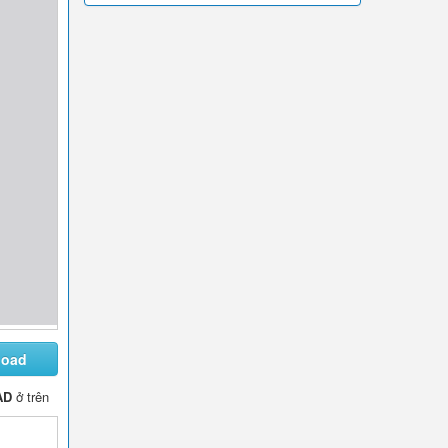
load
AD
ở trên