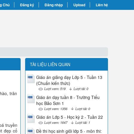
g Chủ
Đăng ký
Đăng nhập
Upload
Liên hệ
TÀI LIỆU LIÊN QUAN
Giáo án giảng dạy Lớp 5 - Tuần 13
(Chuẩn kiến thức)
Lượt xem: 519
Lượt tải: 0
hào, trân
Giáo án dạy tuần 8 - Trường Tiểu
học Bảo Sơn 1
Lượt xem: 1356
Lượt tải: 0
Giáo án Lớp 5 - Học kỳ 2 - Tuần 22
Lượt xem: 1647
Lượt tải: 1
oá truyền
ét đẹp cổ
Đề thi học sinh giỏi lớp 5 - môn thi: