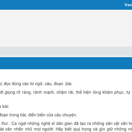
Tran
bài; đọc đúng các từ ngữ, câu, đoạn ,bài.
ới giọng rõ ràng, rành mạch, chậm rãi, thể hiện lòng khâm phục, tự 
 bài:
đoạn trong bài, diễn biến của câu chuyện.
 thư : Ca ngợi những nghệ sĩ dân gian đã tạo ra những sản vật văn h
Bài văn nhắn nhủ mọi người: Hãy biết quý trọng và gìn giữ những n