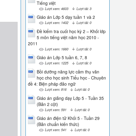
Tiếng việt
Lượt xem: 4603
Lượt tải: 3
Giáo án Lớp 5 dạy tuần 1 và 2
Lượt xem: 1402
Lượt tải: 0
Đề kiểm tra cuối học kỳ 2 – Khối lớp
5 môn tiếng việt năm học 2010 -
2011
Lượt xem: 1660
Lượt tải: 0
Giáo án Lớp 5 tuần 6, 7, 8
Lượt xem: 1225
Lượt tải: 0
Bồi dưỡng năng lực cảm thụ văn
học cho học sinh Tiểu học - Chuyên
đề 4: Biện pháp đảo ngữ
Lượt xem: 816
Lượt tải: 0
Giáo án giảng dạy Lớp 5 - Tuần 35
(Bản 2 cột)
Lượt xem: 591
Lượt tải: 0
Giáo án điện tử Khối 5 - Tuần 29
(Bản chuẩn kiến thức)
Lượt xem: 541
Lượt tải: 0