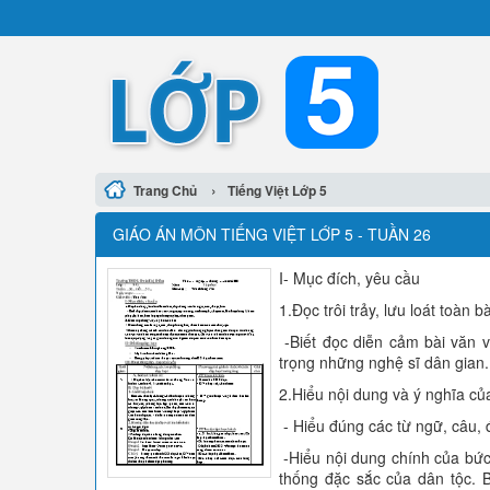
›
Trang Chủ
Tiếng Việt Lớp 5
GIÁO ÁN MÔN TIẾNG VIỆT LỚP 5 - TUẦN 26
I- Mục đích, yêu cầu
1.Đọc trôi trảy, lưu loát toàn 
-Biết đọc diễn cảm bài văn v
trọng những nghệ sĩ dân gian.
2.Hiểu nội dung và ý nghĩa của
- Hiểu đúng các từ ngữ, câu, 
-Hiểu nội dung chính của bức
thống đặc sắc của dân tộc. 