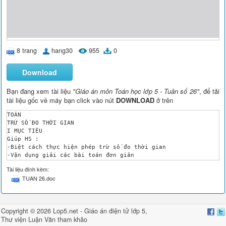
8 trang
hang30
955
0
Download
Bạn đang xem tài liệu
"Giáo án môn Toán học lớp 5 - Tuần số 26"
, để tải
tài liệu gốc về máy bạn click vào nút
DOWNLOAD
ở trên
TOÁN 

TRỪ SỐ ĐO THỜI GIAN 

I MỤC TIÊU 

Giúp HS :

-Biệt cách thực hiện phép trừ số đo thời gian 

-Vận dụng giải các bài toán đơn giản 

II ĐỒ DÙNG DẠY HỌC 

Tài liệu đính kèm:
GV trò chơi thả bóng 

TUAN 26.doc
III CÁC HOẠT ĐỘNG DẠY VÀ HỌC 

GV 

HS

A KHỞI ĐỘNG 

Copyright © 2026 Lop5.net -
Giáo án điện tử lớp 5
,
Hát 

Thư viện
Luận Văn
tham khảo
B KIỂM BÀI CŨ Cộng số đo thời gian 
