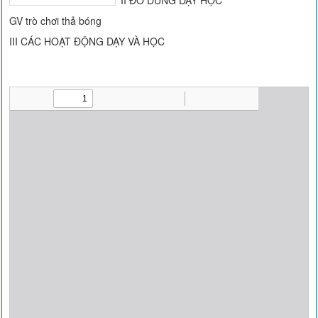
II ĐỒ DÙNG DẠY HỌC
GV trò chơi thả bóng
III CÁC HOẠT ĐỘNG DẠY VÀ HỌC