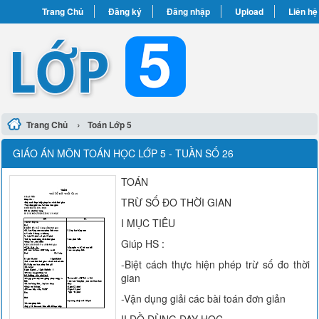
Trang Chủ
Đăng ký
Đăng nhập
Upload
Liên hệ
›
Trang Chủ
Toán Lớp 5
GIÁO ÁN MÔN TOÁN HỌC LỚP 5 - TUẦN SỐ 26
TOÁN
TRỪ SỐ ĐO THỜI GIAN
I MỤC TIÊU
Giúp HS :
-Biệt cách thực hiện phép trừ số đo thời
gian
-Vận dụng giải các bài toán đơn giản