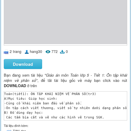
2 trang
hang30
772
0
Download
Bạn đang xem tài liệu
"Giáo án môn Toán lớp 5 - Tiết 1: Ôn tập khái
niệm về phân số"
, để tải tài liệu gốc về máy bạn click vào nút
DOWNLOAD
ở trên
Toán(tiết1): ÔN TẬP KHÁI NIỆM VỀ PHÂN SỐ(tr3)

A)Mục tiêu: Giúp học sinh:

-Củng cố khái niệm ban đầu về phân số.

-Ôn tập cách viết thương, viết số tự nhiên dưới dạng phân số.

B) Đồ dùng dạy học:

 Các tấm bìa cắt và vẽ như các hình vẽ trong SGK.

C) Các hoạt động dạy và học:

Tài liệu đính kèm:
Hoạt động dạy của GV

Tiêt1.doc