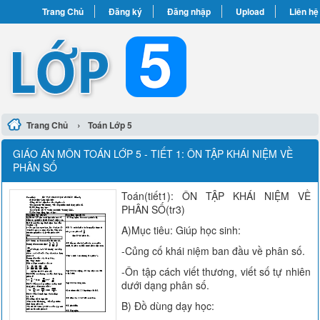
Trang Chủ
Đăng ký
Đăng nhập
Upload
Liên hệ
›
Trang Chủ
Toán Lớp 5
GIÁO ÁN MÔN TOÁN LỚP 5 - TIẾT 1: ÔN TẬP KHÁI NIỆM VỀ
PHÂN SỐ
Toán(tiết1): ÔN TẬP KHÁI NIỆM VỀ
PHÂN SỐ(tr3)
A)Mục tiêu: Giúp học sinh:
-Củng cố khái niệm ban đầu về phân số.
-Ôn tập cách viết thương, viết số tự nhiên
dưới dạng phân số.
B) Đồ dùng dạy học: