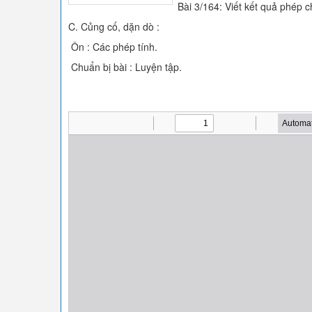
Bài 3/164: Viết kết quả phép 
C. Củng cố, dặn dò :
Ôn : Các phép tính.
Chuẩn bị bài : Luyện tập.