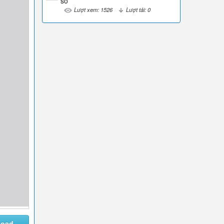
số
Lượt xem: 1526
Lượt tải: 0
load