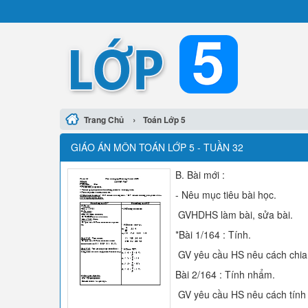
›
Trang Chủ
Toán Lớp 5
GIÁO ÁN MÔN TOÁN LỚP 5 - TUẦN 32
B. Bài mới :
- Nêu mục tiêu bài học.
GVHDHS làm bài, sửa bài.
*Bài 1/164 : Tính.
GV yêu cầu HS nêu cách chia 
Bài 2/164 : Tính nhẩm.
GV yêu cầu HS nêu cách tính nh