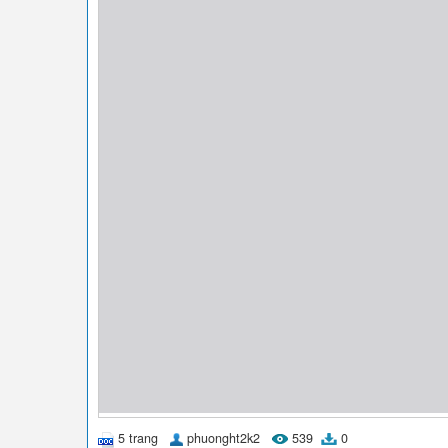
5 trang
phuonght2k2
539
0