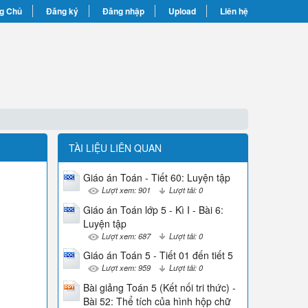
g Chủ
Đăng ký
Đăng nhập
Upload
Liên hệ
TÀI LIỆU LIÊN QUAN
Giáo án Toán - Tiết 60: Luyện tập
Lượt xem: 901
Lượt tải: 0
Giáo án Toán lớp 5 - Kì I - Bài 6:
Luyện tập
Lượt xem: 687
Lượt tải: 0
Giáo án Toán 5 - Tiết 01 đến tiết 5
Lượt xem: 959
Lượt tải: 0
Bài giảng Toán 5 (Kết nối tri thức) -
Bài 52: Thể tích của hình hộp chữ