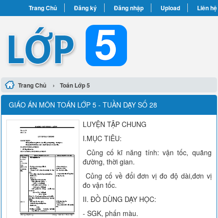
Trang Chủ
Đăng ký
Đăng nhập
Upload
Liên hệ
›
Trang Chủ
Toán Lớp 5
GIÁO ÁN MÔN TOÁN LỚP 5 - TUẦN DẠY SỐ 28
LUYỆN TẬP CHUNG
I.MỤC TIÊU:
Củng cố kĩ năng tính: vận tốc, quãng
đường, thời gian.
Củng cố về đổi đơn vị đo độ dài,đơn vị
đo vận tốc.
II. ĐỒ DÙNG DẠY HỌC:
- SGK, phấn màu.