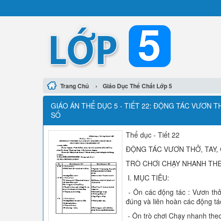
›
Trang Chủ
Giáo Dục Thể Chất Lớp 5
GIÁO ÁN THỂ DỤC 5 - TIẾT 22: ĐỘNG TÁC VƯƠN T
SỐ
Thể dục - Tiết 22
ĐỘNG TÁC VƯƠN THỞ, TAY, 
TRÒ CHƠI CHẠY NHANH THE
I. MỤC TIÊU:
- Ôn các động tác : Vươn thở,
đúng và liên hoàn các động tá
- Ôn trò chơi Chạy nhanh theo