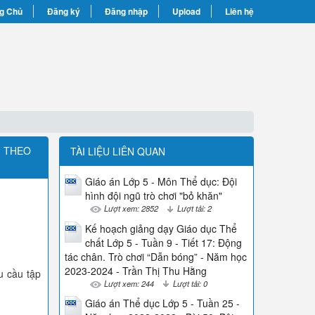
g Chủ
Đăng ký
Đăng nhập
Upload
Liên hệ
H THEO
TÀI LIỆU LIÊN QUAN
Giáo án Lớp 5 - Môn Thể dục: Đội
hình đội ngũ trò chơi "bỏ khăn"
Lượt xem: 2852
Lượt tải: 2
Kế hoạch giảng dạy Giáo dục Thể
chất Lớp 5 - Tuần 9 - Tiết 17: Động
tác chân. Trò chơi “Dẫn bóng” - Năm học
2023-2024 - Trần Thị Thu Hằng
u cầu tập
Lượt xem: 244
Lượt tải: 0
Giáo án Thể dục Lớp 5 - Tuần 25 -