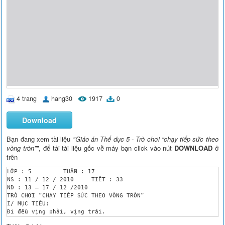
4 trang
hang30
1917
0
Download
Bạn đang xem tài liệu
"Giáo án Thể dục 5 - Trò chơi “chạy tiếp sức theo
vòng tròn”"
, để tải tài liệu gốc về máy bạn click vào nút
DOWNLOAD
ở
trên
LỚP : 5 	TUẦN : 17	

NS : 11 / 12 / 2010	TIẾT : 33

ND : 13 – 17 / 12 /2010

TRÒ CHƠI “CHẠY TIẾP SỨC THEO VÒNG TRÒN”

I/ MỤC TIÊU:

Đi đều vịng phải, vịng trái.

Trị chơi : “ Chạy tiếp sức theo vịng trịn”.
