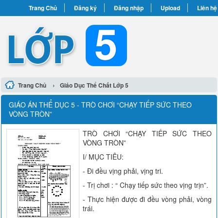
Trang Chủ
Đăng ký
Đăng nhập
Upload
Liên hệ
›
Trang Chủ
Giáo Dục Thể Chất Lớp 5
GIÁO ÁN THỂ DỤC 5 - TRÒ CHƠI “CHẠY TIẾP SỨC THEO
VÒNG TRÒN”
TRÒ CHƠI “CHẠY TIẾP SỨC THEO
VÒNG TRÒN”
I/ MỤC TIÊU:
- Đi đều vịng phải, vịng tri.
- Trị chơi : “ Chạy tiếp sức theo vịng trịn”.
- Thực hiện được đi đều vòng phải, vòng
trái.