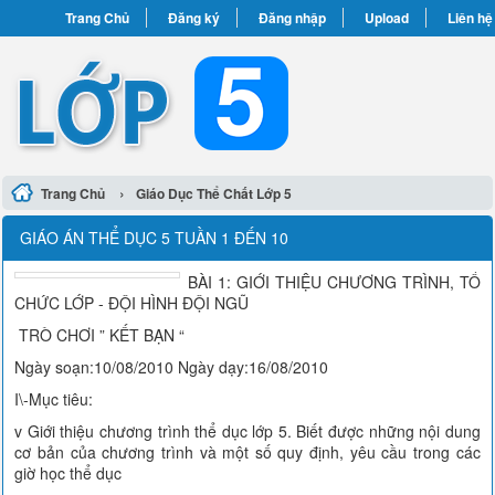
Trang Chủ
Đăng ký
Đăng nhập
Upload
Liên hệ
›
Trang Chủ
Giáo Dục Thể Chất Lớp 5
GIÁO ÁN THỂ DỤC 5 TUẦN 1 ĐẾN 10
BÀI 1: GIỚI THIỆU CHƯƠNG TRÌNH, TỔ
CHỨC LỚP - ĐỘI HÌNH ĐỘI NGŨ
TRÒ CHƠI ” KẾT BẠN “
Ngày soạn:10/08/2010 Ngày dạy:16/08/2010
I\-Mục tiêu:
v Giới thiệu chương trình thể dục lớp 5. Biết được những nội dung
cơ bản của chương trình và một số quy định, yêu cầu trong các
giờ học thể dục