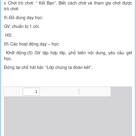
v Chơi trò chơi: “ Kết Bạn”. Biết cách chơi và tham gia chơi được
trò chơi
II\-Đồ dùng dạy học:
GV: chuẩn bị 1 còi.
HS:
III\-Các hoạt động dạy – học:
Khởi động:(5) GV tập hợp lớp, phổ biến nội dung, yêu cầu giờ
học.
Đứng tại chổ hát bài: “Lớp chúng ta đoàn kết”.