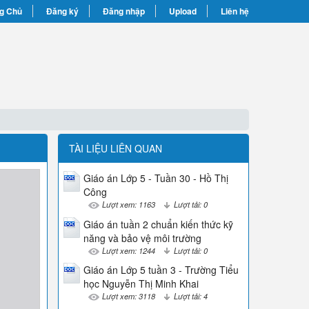
g Chủ
Đăng ký
Đăng nhập
Upload
Liên hệ
TÀI LIỆU LIÊN QUAN
Giáo án Lớp 5 - Tuần 30 - Hồ Thị
Công
Lượt xem: 1163
Lượt tải: 0
Giáo án tuần 2 chuẩn kiến thức kỹ
năng và bảo vệ môi trường
Lượt xem: 1244
Lượt tải: 0
Giáo án Lớp 5 tuần 3 - Trường Tiểu
học Nguyễn Thị Minh Khai
Lượt xem: 3118
Lượt tải: 4