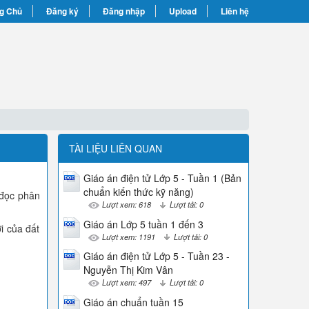
g Chủ
Đăng ký
Đăng nhập
Upload
Liên hệ
TÀI LIỆU LIÊN QUAN
Giáo án điện tử Lớp 5 - Tuần 1 (Bản
chuẩn kiến thức kỹ năng)
 đọc phân
Lượt xem: 618
Lượt tải: 0
Giáo án Lớp 5 tuần 1 đến 3
i của đất
Lượt xem: 1191
Lượt tải: 0
Giáo án điện tử Lớp 5 - Tuần 23 -
Nguyễn Thị Kim Vân
Lượt xem: 497
Lượt tải: 0
Giáo án chuẩn tuần 15