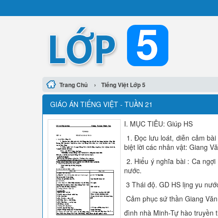
›
Trang Chủ
Tiếng Việt Lớp 5
GIÁO ÁN TIẾNG VIỆT - TUẦN 21
I. MỤC TIÊU: Giúp HS
1. Đọc lưu loát, diễn cảm bài 
biệt lời các nhân vật: Giang 
2. Hiểu ý nghĩa bài : Ca ngợi
nước.
3 Thái độ. GD HS lịng yu nướ
Cảm phục sứ thần Giang Văn Mi
đình nhà Minh-Tự hào truyền t