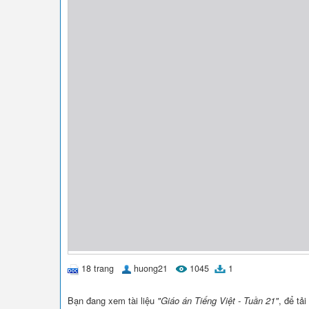
18 trang
huong21
1045
1
Bạn đang xem tài liệu
"Giáo án Tiếng Việt - Tuần 21"
, để tả