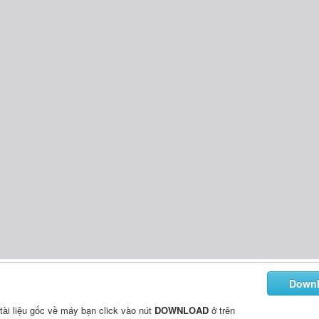
Down
i tài liệu gốc về máy bạn click vào nút
DOWNLOAD
ở trên