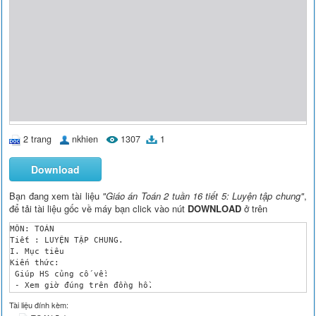
2 trang
nkhien
1307
1
Download
Bạn đang xem tài liệu
"Giáo án Toán 2 tuần 16 tiết 5: Luyện tập chung"
,
để tải tài liệu gốc về máy bạn click vào nút
DOWNLOAD
ở trên
MÔN: TOÁN

Tiết : LUYỆN TẬP CHUNG. 

I. Mục tiêu

Kiến thức: 

 Giúp HS củng cố về:

 - Xem giờ đúng trên đồng hồ.

 - Xem lịch tháng, nhận biết ngày, tháng.

Tài liệu đính kèm:
Kỹ năng: 
