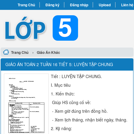
Trang Chủ
Đăng ký
Đăng nhập
Upload
Liên hệ
›
Trang Chủ
Giáo Án Khác
GIÁO ÁN TOÁN 2 TUẦN 16 TIẾT 5: LUYỆN TẬP CHUNG
Tiết : LUYỆN TẬP CHUNG.
I. Mục tiêu
1. Kiến thức:
Giúp HS củng cố về:
- Xem giờ đúng trên đồng hồ.
- Xem lịch tháng, nhận biết ngày, tháng.
2. Kỹ năng: