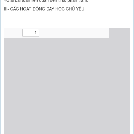
+Giải bài toán liên quan đến tỉ số phần trăm.
III- CÁC HOẠT ĐỘNG DẠY HỌC CHỦ YẾU