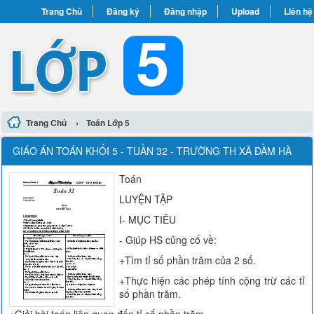
Trang Chủ
Đăng ký
Đăng nhập
Upload
Liên hệ
›
Trang Chủ
Toán Lớp 5
GIÁO ÁN TOÁN KHỐI 5 - TUẦN 32 - TRƯỜNG TH XÃ ĐẦM HÀ
Toán
LUYỆN TẬP
I- MỤC TIÊU
- Giúp HS củng cố về:
+Tìm tỉ số phần trăm của 2 số.
+Thực hiện các phép tính cộng trừ các tỉ
số phần trăm.