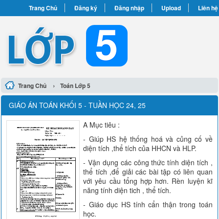
Trang Chủ
Đăng ký
Đăng nhập
Upload
Liên hệ
›
Trang Chủ
Toán Lớp 5
GIÁO ÁN TOÁN KHỐI 5 - TUẦN HỌC 24, 25
A Mục tiêu :
- Giúp HS hệ thống hoá và củng cố về
diện tích ,thể tích của HHCN và HLP.
- Vận dụng các công thức tính diện tích ,
thể tích ,để giải các bài tập có liên quan
với yêu cầu tổng hợp hơn. Rèn luyện kĩ
năng tính diện tich , thể tích.
- Giáo dục HS tính cẩn thận trong toán
học.