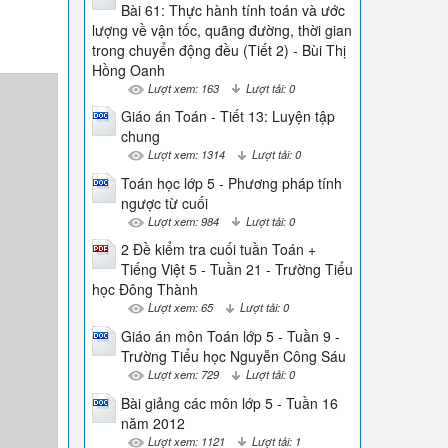
Bài 61: Thực hành tính toán và ước
lượng về vận tốc, quãng đường, thời gian
trong chuyển động đều (Tiết 2) - Bùi Thị
Hồng Oanh
Lượt xem: 163
Lượt tải: 0
Giáo án Toán - Tiết 13: Luyện tập
chung
Lượt xem: 1314
Lượt tải: 0
Toán học lớp 5 - Phương pháp tính
ngược từ cuối
Lượt xem: 984
Lượt tải: 0
2 Đề kiểm tra cuối tuần Toán +
Tiếng Việt 5 - Tuần 21 - Trường Tiểu
học Đông Thành
Lượt xem: 65
Lượt tải: 0
Giáo án môn Toán lớp 5 - Tuần 9 -
Trường Tiểu học Nguyễn Công Sáu
Lượt xem: 729
Lượt tải: 0
Bài giảng các môn lớp 5 - Tuần 16
năm 2012
Lượt xem: 1121
Lượt tải: 1