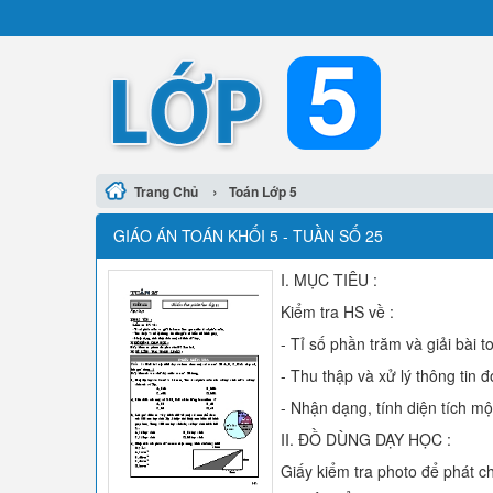
›
Trang Chủ
Toán Lớp 5
GIÁO ÁN TOÁN KHỐI 5 - TUẦN SỐ 25
I. MỤC TIÊU :
Kiểm tra HS về :
- Tỉ số phần trăm và giải bài t
- Thu thập và xử lý thông tin đ
- Nhận dạng, tính diện tích mộ
II. ĐỒ DÙNG DẠY HỌC :
Giấy kiểm tra photo để phát c