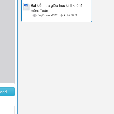
Bài kiểm tra giữa học kì II khối 5
môn: Toán
Lượt xem: 4626
Lượt tải: 3
load