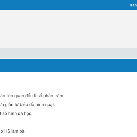
Tran
oán liên quan đến tỉ số phần trăm.
ơn giản từ biểu đồ hình quạt.
t số hình đã học.
ho HS làm bài.