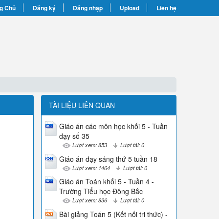
g Chủ
Đăng ký
Đăng nhập
Upload
Liên hệ
TÀI LIỆU LIÊN QUAN
Giáo án các môn học khối 5 - Tuần
dạy số 35
Lượt xem: 853
Lượt tải: 0
Giáo án dạy sáng thứ 5 tuần 18
Lượt xem: 1464
Lượt tải: 0
Giáo án Toán khối 5 - Tuần 4 -
Trường Tiểu học Đông Bắc
Lượt xem: 836
Lượt tải: 0
Bài giảng Toán 5 (Kết nối tri thức) -