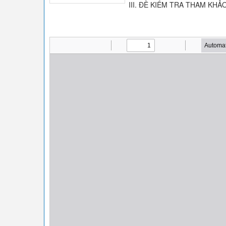
III. ĐỀ KIỂM TRA THAM KHẢO