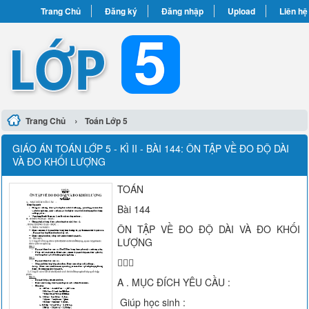
Trang Chủ
Đăng ký
Đăng nhập
Upload
Liên hệ
›
Trang Chủ
Toán Lớp 5
GIÁO ÁN TOÁN LỚP 5 - KÌ II - BÀI 144: ÔN TẬP VỀ ĐO ĐỘ DÀI
VÀ ĐO KHỐI LƯỢNG
TOÁN
Bài 144
ÔN TẬP VỀ ĐO ĐỘ DÀI VÀ ĐO KHỐI
LƯỢNG

A . MỤC ĐÍCH YÊU CẦU :
Giúp học sinh :