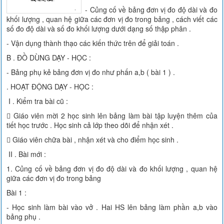
- Củng cố về bảng đơn vị đo độ dài và đo
khối lượng , quan hệ giữa các đơn vị đo trong bảng , cách viết các
số đo độ dài và số đo khối lượng dưới dạng số thập phân .
- Vận dụng thành thạo các kiến thức trên để giải toán .
B . ĐỒ DÙNG DẠY - HỌC :
- Bảng phụ kẻ bảng đơn vị đo như phấn a,b ( bài 1 ) .
. HOẠT ĐỘNG DẠY - HỌC :
I . Kiểm tra bài cũ :
 Giáo viên mời 2 học sinh lên bảng làm bài tập luyện thêm của
tiết học trước . Học sinh cả lớp theo dõi để nhận xét .
 Giáo viên chữa bài , nhận xét và cho điểm học sinh .
II . Bài mới :
1. Củng cố về bảng đơn vị đo độ dài và đo khối lượng , quan hệ
giữa các đơn vị đo trong bảng
Bài 1 :
- Học sinh làm bài vào vở . Hai HS lên bảng làm phần a,b vào
bảng phụ .