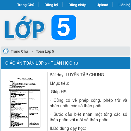
Trang Chủ
Đăng ký
Đăng nhập
Upload
Liên hệ
›
Trang Chủ
Toán Lớp 5
GIÁO ÁN TOÁN LỚP 5 - TUẦN HỌC 13
Bài dạy: LUYỆN TẬP CHUNG
I.Mục tiêu:
Giúp HS:
- Củng cố về phép cộng, phép trừ và
phép nhân các số thập phân.
- Bước đầu biết nhân một tổng các số
thập phân với một số thập phân.
II.Đồ dùng dạy học: